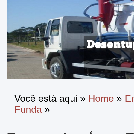
Desentu
Você está aqui
»
Home
»
E
Funda
»