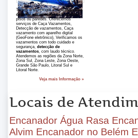
Temos a tecnologia a tecnologia para
detectar vazamentos
sem quebrar
pisos ou paredes. Oferecemos
serviços de Caça Vazamentos,
Detecção de vazamentos, Caça
vazamento com aparelho digital
(GeoFone eletrônico), Verificamos os
vazamentos com todo cuidado e
segurança,
detecção de
vazamentos
, com laudo técnico.
Atendemos as regiões da Zona Norte,
Zona Sul, Zona Leste, Zona Oeste,
Grande São Paulo, Litoral Sul e
Litoral Norte.
Veja mais Informação »
Locais de Atendi
Encanador Água Rasa
Encan
Alvim
Encanador no Belém
E