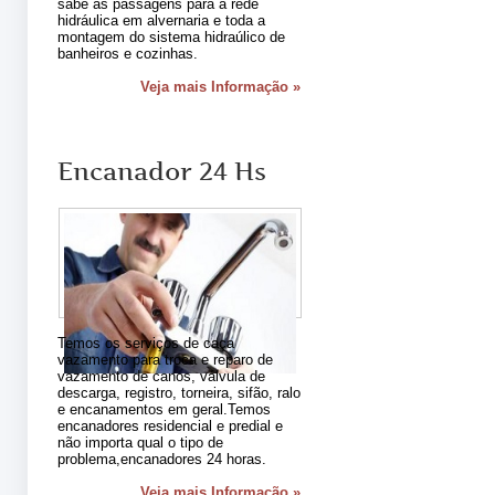
sabe as passagens para a rede
hidráulica em alvernaria e toda a
montagem do sistema hidraúlico de
banheiros e cozinhas.
Veja mais Informação »
Encanador 24 Hs
Temos os serviços de caça
vazamento para troca e reparo de
vazamento de canos, válvula de
descarga, registro, torneira, sifão, ralo
e encanamentos em geral.Temos
encanadores residencial e predial e
não importa qual o tipo de
problema,encanadores 24 horas.
Veja mais Informação »