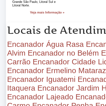
Grande São Paulo, Litoral Sul e
Litoral Norte.
Veja mais Informação »
Locais de Atendi
Encanador Água Rasa
Encan
Alvim
Encanador no Belém
E
Carrão
Encanador Cidade Li
Encanador Ermelino Matara
Encanador Iguatemi
Encanado
Itaquera
Encanador Jardim 
Encanador Lajeado
Encanad
Carmo
Encanador Penha
En