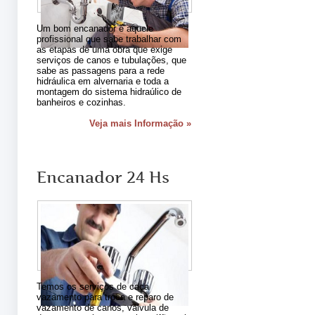
Um bom encanador é aquele
profissional que sabe trabalhar com
as etapas de uma obra que exige
serviços de canos e tubulações, que
sabe as passagens para a rede
hidráulica em alvernaria e toda a
montagem do sistema hidraúlico de
banheiros e cozinhas.
Veja mais Informação »
Encanador 24 Hs
Temos os serviços de caça
vazamento para troca e reparo de
vazamento de canos, válvula de