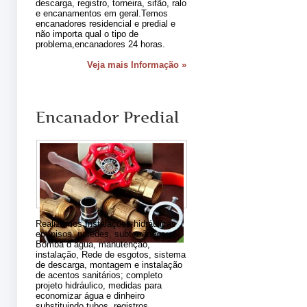
descarga, registro, torneira, sifão, ralo
e encanamentos em geral.Temos
encanadores residencial e predial e
não importa qual o tipo de
problema,encanadores 24 horas.
Veja mais Informação »
Encanador Predial
Realizamos Instalações hidráulicas
em pisos, paredes, subterrâneos;
Bomba d´agua, manutenção,
instalação, Rede de esgotos, sistema
de descarga, montagem e instalação
de acentos sanitários; completo
projeto hidráulico, medidas para
economizar água e dinheiro
substituindo tubos, registros,