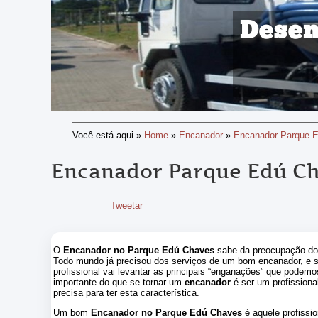
Desen
Você está aqui
»
Home
»
Encanador
»
Encanador Parque 
Encanador Parque Edú C
Tweetar
O
Encanador no Parque Edú Chaves
sabe da preocupação dos
Todo mundo já precisou dos serviços de um bom encanador, e 
profissional vai levantar as principais “enganações” que podem
importante do que se tornar um
encanador
é ser um profissiona
precisa para ter esta característica.
Um bom
Encanador no Parque Edú Chaves
é aquele profissi