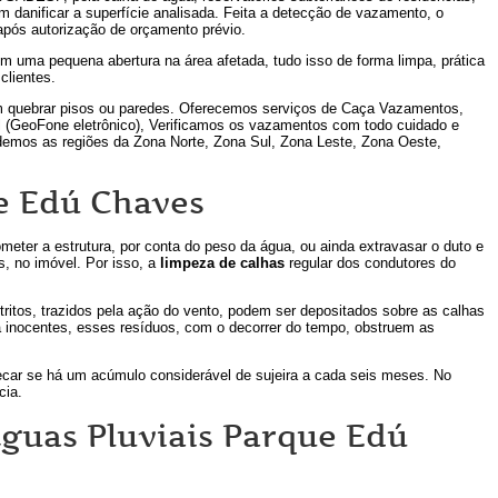
em danificar a superfície analisada. Feita a detecção de vazamento, o
após autorização de orçamento prévio.
m uma pequena abertura na área afetada, tudo isso de forma limpa, prática
clientes.
quebrar pisos ou paredes. Oferecemos serviços de Caça Vazamentos,
 (GeoFone eletrônico), Verificamos os vazamentos com todo cuidado e
demos as regiões da Zona Norte, Zona Sul, Zona Leste, Zona Oeste,
e Edú Chaves
eter a estrutura, por conta do peso da água, ou ainda extravasar o duto e
es, no imóvel. Por isso, a
limpeza de calhas
regular dos condutores do
tritos, trazidos pela ação do vento, podem ser depositados sobre as calhas
a inocentes, esses resíduos, com o decorrer do tempo, obstruem as
ecar se há um acúmulo considerável de sujeira a cada seis meses. No
cia.
guas Pluviais Parque Edú