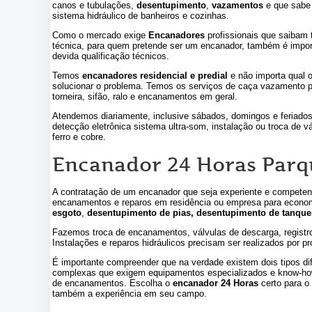
canos e tubulações,
desentupimento
,
vazamentos
e que sabe 
sistema hidráulico de banheiros e cozinhas.
Como o mercado exige
Encanadores
profissionais que saibam 
técnica, para quem pretende ser um encanador, também é import
devida qualificação técnicos.
Temos
encanadores residencial e predial
e não importa qual 
solucionar o problema. Temos os serviços de caça vazamento pa
torneira, sifão, ralo e encanamentos em geral.
Atendemos diariamente, inclusive sábados, domingos e feriado
detecção eletrônica sistema ultra-som, instalação ou troca de
ferro e cobre.
Encanador 24 Horas Parq
A contratação de um encanador que seja experiente e competen
encanamentos e reparos em residência ou empresa para econo
esgoto
,
desentupimento de pias, desentupimento de tanque
Fazemos troca de encanamentos, válvulas de descarga, registro, 
Instalações e reparos hidráulicos precisam ser realizados por pr
É importante compreender que na verdade existem dois tipos di
complexas que exigem equipamentos especializados e know-how
de encanamentos. Escolha o
encanador 24 Horas
certo para o
também a experiência em seu campo.