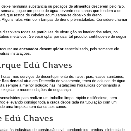
deixe nenhuma substância ou pedaços de alimentos descerem pelo ralo,
r semana, jogue um pouco de água fervente nos canos que tendem a se
 verá que restos de cabelos acumularam-se debaixo do dreno,
ar. Alguns ralos vêm com tampas de dreno pré-instaladas. Considere chamar
issolvem todas as partículas de obstrução no interior dos ralos, no
bos metálicos. Se você optar por usar tal produto, certifique-se de seguir
procurar um
encanador desentupidor
especializado, pois somente ele
utras instalações.
arque Edú Chaves
oras, nos serviços de desentupimento de: ralos, pias, vasos sanitários,
 Residencial
atua em Detecção de vazamento, troca de colunas de água
uta sempre a melhor solução nas instalações hidráulicas combinando a
 exigidas e recomendações de segurança.
nvolvidos para realizar um trabalho limpo, rápido e silêncioso, sem
endo e levando consigo toda a craca depositada na tubulação com um
tindo uma limpeza sem danos aos canos.
e Edú Chaves
gadas às indústrias de construção civil, condomínios, prédios, eletricidade,