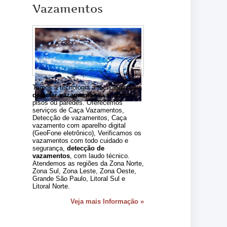
Vazamentos
Temos a tecnologia a tecnologia para
detectar vazamentos
sem quebrar
pisos ou paredes. Oferecemos
serviços de Caça Vazamentos,
Detecção de vazamentos, Caça
vazamento com aparelho digital
(GeoFone eletrônico), Verificamos os
vazamentos com todo cuidado e
segurança,
detecção de
vazamentos
, com laudo técnico.
Atendemos as regiões da Zona Norte,
Zona Sul, Zona Leste, Zona Oeste,
Grande São Paulo, Litoral Sul e
Litoral Norte.
Veja mais Informação »