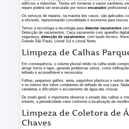
edifícios e indústrias. Testes em torneiras e vasos sanitários s
reparo poderá ser executado por nosso
encanador
profissional 
Os serviços de reparos, na maioria dos casos, são aplicados co
e eficiente, representando comodidade e economia para nossos 
Temos a tecnologia a tecnologia para
detectar vazamentos
sem 
Detecção de vazamentos, Caça vazamento com aparelho digital
segurança,
detecção de vazamentos
, com laudo técnico. Aten
Grande São Paulo, Litoral Sul e Litoral Norte.
Limpeza de Calhas Parqu
Em consequência, o volume pluvial retido na calha pode comprom
atingir forros e lajes, gerando problemas sérios, como infiltraçõ
telhado é aconselhável e necessária.
Folhas, pequenos galhos, areia, saquinhos plásticos e outros de
e no interior dos tubos condutores do telhado de sua casa. Nad
canaletas e dificultam o escoamento da água das chuvas.
De modo geral, é importante observar o estado das calhas e ch
entanto, a periodicidade varia conforme a localização da residên
Limpeza de Coletora de Á
Chaves