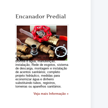
Encanador Predial
Realizamos Instalações hidráulicas
em pisos, paredes, subterrâneos;
Bomba d´agua, manutenção,
instalação, Rede de esgotos, sistema
de descarga, montagem e instalação
de acentos sanitários; completo
projeto hidráulico, medidas para
economizar água e dinheiro
substituindo tubos, registros,
torneiras ou aparelhos sanitários.
Veja mais Informação »