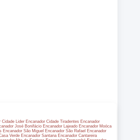
 Cidade Lider
Encanador Cidade Tiradentes
Encanador
anador José Bonifácio
Encanador Lajeado
Encanador Moóca
s
Encanador São Miguel
Encanador São Rafael
Encanador
Casa Verde
Encanador Santana
Encanador Cantareira