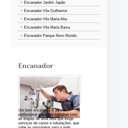
Encanador Jardim Japão
Encanador Vila Guilherme
Encanador Vila Maria Alta
Encanador Vila Maria Baixa
Encanador Parque Novo Mundo
Encanador
Um bom encanador é aquele
profissional que sabe trabalhar com
as etapas de uma obra que exige
serviços de canos e tubulações, que
sabe as passagens para a rede