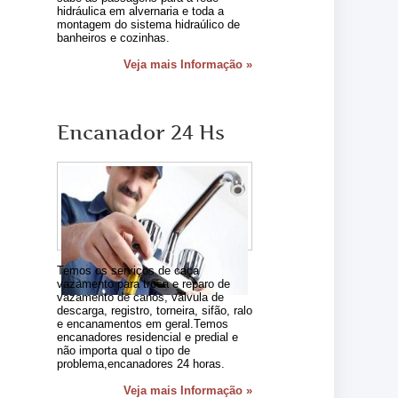
hidráulica em alvernaria e toda a
montagem do sistema hidraúlico de
banheiros e cozinhas.
Veja mais Informação »
Encanador 24 Hs
Temos os serviços de caça
vazamento para troca e reparo de
vazamento de canos, válvula de
descarga, registro, torneira, sifão, ralo
e encanamentos em geral.Temos
encanadores residencial e predial e
não importa qual o tipo de
problema,encanadores 24 horas.
Veja mais Informação »