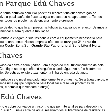
 Parque Edú Chaves
se torna entupido com lixo podemos resolver qualquer obstrução de
olve a paralisação do fluxo da água na casa ou no apartamento. Temos
rigir todos os problemas de encanamento e drenagem.
po de detrito que ficam presos na tubulação causando o refluxo. Usamos a
danificar e sem quebra a tubulação.
rontos e chegam a sua residência com o equipamento necessário para
a ou apartamento. Nossa empresa oferece os
serviços 24 horas de
na Oeste, Zona Sul, Grande São Paulo, Litoral Sul e Litoral Norte
.
Chaves
vaso da caixa d'agua (ladrão), em função do mau funcionamento da boia,
 Certifique-se de que não há ninguém usando água, vá até o hidrômetro
do. Se estiver, existe vazamento na linha de entrada de água.
verifique se o nível marcado anteriormente é o mesmo. Se a água baixou, é
mos uma equipe preparada para localizar e resolver problemas de
ões, e demais que venham a surgir).
 Edú Chaves
o e cobre por via de ultra-som, o que permite análise para descobrir o
SABESP, pela caixa de água, reservatórios subterrâneos de residências,