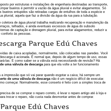
osto por estruturas e instalações de engenharia destinadas ao transporte,
impar bueiros é permitir a vazão da água pluvial e evitar alagamentos. Só
 bueiros entupidos são retiradas cargas de entulhos de toda a espécie e
a pluvial, aquela que faz a divisão da água da rua para a tubulação.
coletora de água pluvial trabalha realizando recuperação e manutenção da
terraços, telhados, e ainda eventuais excessos de água do subsolo
temas de captação e drenagem pluvial, para evitar alagamentos, reduzir a
o conforto às pessoas.
Descarga Parque Edú Chaves
ovidas de caixa acopladas, normalmente, são colocadas nas paredes. Você
a descarga é acionada. É normal que, depois de algum tempo de uso, essas
rá-las. E como saber se a válvula está necessitando de revisão? Há
 de uma válvula de descarga
para que ela volte a ter funcionamento
dá a impressão que só vai parar quando esgotar a caixa; há sempre um
erto de uma válvula de descarga
não é um negócio difícil de executar.
omo começar. Normalmente, esse conserto é feito com a simples troca de
isa de se comprar o reparo correto, é levar o reparo antigo até à loja e
ra trocar o reparo, não custa nada desmontar antes de comprar.
 Parque Edú Chaves