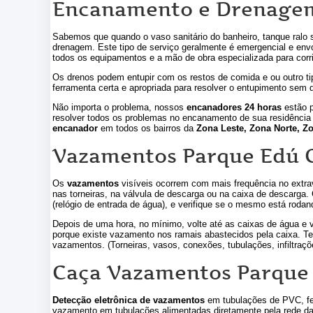
Encanamento e Drenagem
Sabemos que quando o vaso sanitário do banheiro, tanque ralo 
drenagem. Este tipo de serviço geralmente é emergencial e env
todos os equipamentos e a mão de obra especializada para cor
Os drenos podem entupir com os restos de comida e ou outro ti
ferramenta certa e apropriada para resolver o entupimento sem 
Não importa o problema, nossos
encanadores 24 horas
estão p
resolver todos os problemas no encanamento de sua residênci
encanador
em todos os bairros da
Zona Leste, Zona Norte, Zo
Vazamentos Parque Edú 
Os
vazamentos
visíveis ocorrem com mais frequência no extra
nas torneiras, na válvula de descarga ou na caixa de descarga.
(relógio de entrada de água), e verifique se o mesmo está rodan
Depois de uma hora, no mínimo, volte até as caixas de água e 
porque existe vazamento nos ramais abastecidos pela caixa. Te
vazamentos. (Torneiras, vasos, conexões, tubulações, infiltraç
Caça Vazamentos Parque
Detecção eletrônica de vazamentos
em tubulações de PVC, ferr
vazamento em tubulações alimentadas diretamente pela rede da 