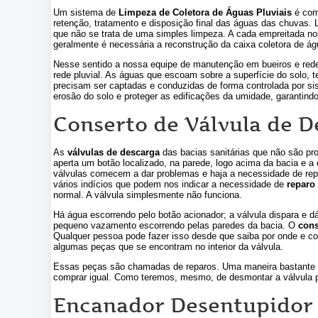
Um sistema de
Limpeza de Coletora de Águas Pluviais
é comp
retenção, tratamento e disposição final das águas das chuvas. L
que não se trata de uma simples limpeza. A cada empreitada nos
geralmente é necessária a reconstrução da caixa coletora de águ
Nesse sentido a nossa equipe de manutenção em bueiros e rede 
rede pluvial. As águas que escoam sobre a superfície do solo, 
precisam ser captadas e conduzidas de forma controlada por sis
erosão do solo e proteger as edificações da umidade, garantind
Conserto de Válvula de 
As
válvulas de descarga
das bacias sanitárias que não são pr
aperta um botão localizado, na parede, logo acima da bacia e 
válvulas comecem a dar problemas e haja a necessidade de repa
vários indícios que podem nos indicar a necessidade de
reparo
normal. A válvula simplesmente não funciona.
Há água escorrendo pelo botão acionador; a válvula dispara e 
pequeno vazamento escorrendo pelas paredes da bacia. O
cons
Qualquer pessoa pode fazer isso desde que saiba por onde e c
algumas peças que se encontram no interior da válvula.
Essas peças são chamadas de reparos. Uma maneira bastante prec
comprar igual. Como teremos, mesmo, de desmontar a válvula pa
Encanador Desentupidor