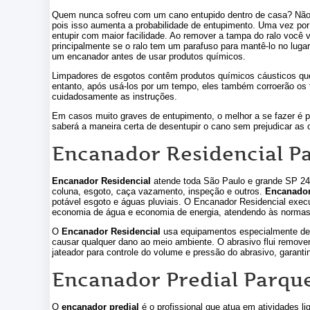
Quem nunca sofreu com um cano entupido dentro de casa? Não 
pois isso aumenta a probabilidade de entupimento. Uma vez po
entupir com maior facilidade. Ao remover a tampa do ralo você
principalmente se o ralo tem um parafuso para mantê-lo no lug
um encanador antes de usar produtos químicos.
Limpadores de esgotos contêm produtos químicos cáusticos que d
entanto, após usá-los por um tempo, eles também corroerão os tu
cuidadosamente as instruções.
Em casos muito graves de entupimento, o melhor a se fazer é 
saberá a maneira certa de desentupir o cano sem prejudicar as o
Encanador Residencial P
Encanador Residencial
atende toda São Paulo e grande SP 24 h
coluna, esgoto, caça vazamento, inspeção e outros.
Encanador
potável esgoto e águas pluviais. O Encanador Residencial exec
economia de água e economia de energia, atendendo às normas
O
Encanador Residencial
usa equipamentos especialmente dese
causar qualquer dano ao meio ambiente. O abrasivo flui remov
jateador para controle do volume e pressão do abrasivo, garan
Encanador Predial Parqu
O
encanador predial
é o profissional que atua em atividades li