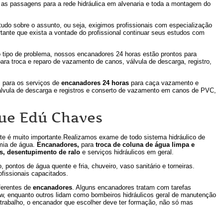
as passagens para a rede hidráulica em alvenaria e toda a montagem do
tudo sobre o assunto, ou seja, exigimos profissionais com especialização
ante que exista a vontade do profissional continuar seus estudos com
o tipo de problema, nossos encanadores 24 horas estão prontos para
ra troca e reparo de vazamento de canos, válvula de descarga, registro,
s para os serviços de
encanadores 24 horas
para caça vazamento e
 válvula de descarga e registros e conserto de vazamento em canos de PVC,
ue Edú Chaves
te é muito importante.Realizamos exame de todo sistema hidráulico de
mia de água.
Encanadores,
para
troca de coluna de água limpa e
s, desentupimento de ralo
e serviços hidráulicos em geral.
pontos de água quente e fria, chuveiro, vaso sanitário e torneiras.
ofissionais capacitados.
ferentes de
encanadores
. Alguns encanadores tratam com tarefas
, enquanto outros lidam como bombeiros hidráulicos geral de manutenção
 trabalho, o encanador que escolher deve ter formação, não só mas