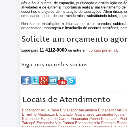
gás e água quente, de captação, purificação e distribuição de ág
atividades é de extrema importância realizar um treinamento de
desenhos e projetos de instalação de tubulações. Além disso, 
emendando tubos, desobstruindo ralos, substituindo tubos, regist
Realizamos Instalações hidráulicas em pisos, paredes, subter
de descarga, montagem e instalação de acentos sanitários; comp
Solicite um orçamento agor
11 4112-9000
Ligue para
ou entre em
contato por email
.
Siga-nos na redes sociais
Locais de Atendimento
Encanador Água Rasa
Encanador Aricanduva
Encanador Artur 
Ermelino Matarazzo
Encanador Guaianazes
Encanador Iguatem
Encanador Parque do Carmo
Encanador Penha
Encanador Pon
Tatuapé
Encanador Vila Curuça
Encanador Vila Formosa
Encan