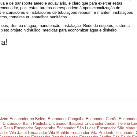
ua e de transporte aéreo e aquaviário, é claro que para exercer estas
 encanador, pois estas tarefas correspondem à operacionalização de
os encanadores e instaladores de tubulações reparam e mantêm instalações
ros, torneiras ou aparelhos sanitários.
râneos; Bomba d´agua, manutenção, instalação, Rede de esgotos, sistema
leto projeto hidráulico, medidas para economizar água e dinheiro.
a!
Alvim
Encanador no Belém
Encanador Cangaiba
Encanador Carrão
Encanador
i
Encanador Itaim Paulista
Encanador Itaquera
Encanador Jardim Helena
Enc
te Rasa
Encanador Sapopemba
Encanador São Lucas
Encanador São Mateu
ador Vila Jacuí
Encanador Vila Matilde
Encanador Vila Prudente
Encanador 