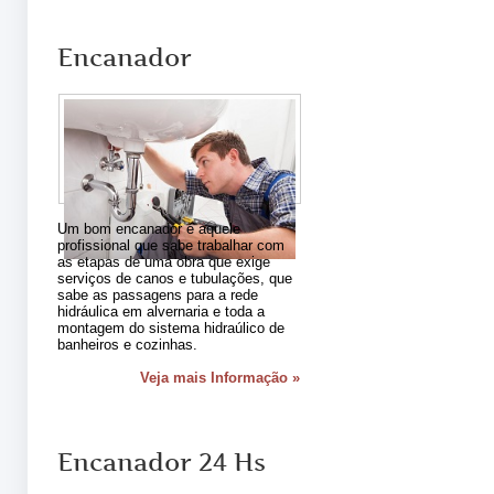
Encanador
Um bom encanador é aquele
profissional que sabe trabalhar com
as etapas de uma obra que exige
serviços de canos e tubulações, que
sabe as passagens para a rede
hidráulica em alvernaria e toda a
montagem do sistema hidraúlico de
banheiros e cozinhas.
Veja mais Informação »
Encanador 24 Hs