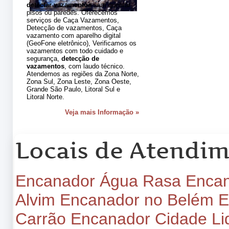
detectar vazamentos
sem quebrar
pisos ou paredes. Oferecemos
serviços de Caça Vazamentos,
Detecção de vazamentos, Caça
vazamento com aparelho digital
(GeoFone eletrônico), Verificamos os
vazamentos com todo cuidado e
segurança,
detecção de
vazamentos
, com laudo técnico.
Atendemos as regiões da Zona Norte,
Zona Sul, Zona Leste, Zona Oeste,
Grande São Paulo, Litoral Sul e
Litoral Norte.
Veja mais Informação »
Locais de Atendi
Encanador Água Rasa
Encan
Alvim
Encanador no Belém
E
Carrão
Encanador Cidade Li