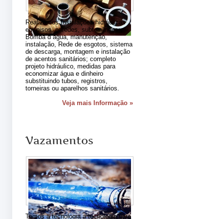
Realizamos Instalações hidráulicas
em pisos, paredes, subterrâneos;
Bomba d´agua, manutenção,
instalação, Rede de esgotos, sistema
de descarga, montagem e instalação
de acentos sanitários; completo
projeto hidráulico, medidas para
economizar água e dinheiro
substituindo tubos, registros,
torneiras ou aparelhos sanitários.
Veja mais Informação »
Vazamentos
Temos a tecnologia a tecnologia para