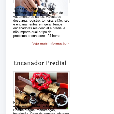
Temos os serviços de caça
vazamento para troca e reparo de
vazamento de canos, válvula de
descarga, registro, torneira, sifão, ralo
e encanamentos em geral.Temos
encanadores residencial e predial e
não importa qual o tipo de
problema,encanadores 24 horas.
Veja mais Informação »
Encanador Predial
Realizamos Instalações hidráulicas
em pisos, paredes, subterrâneos;
Bomba d´agua, manutenção,
instalação, Rede de esgotos, sistema