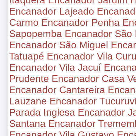
Itaquera
Encanador Jardim 
Encanador Lajeado
Encanad
Carmo
Encanador Penha
En
Sapopemba
Encanador São 
Encanador São Miguel
Encan
Tatuapé
Encanador Vila Cur
Encanador Vila Jacuí
Encanad
Prudente
Encanador Casa V
Encanador Cantareira
Encan
Lauzane
Encanador Tucuruv
Parada Inglesa
Encanador J
Santana
Encanador Tremem
Encanador Vila Gustavo
Enc