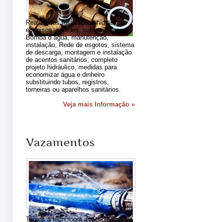
Realizamos Instalações hidráulicas
em pisos, paredes, subterrâneos;
Bomba d´agua, manutenção,
instalação, Rede de esgotos, sistema
de descarga, montagem e instalação
de acentos sanitários; completo
projeto hidráulico, medidas para
economizar água e dinheiro
substituindo tubos, registros,
torneiras ou aparelhos sanitários.
Veja mais Informação »
Vazamentos
Temos a tecnologia a tecnologia para