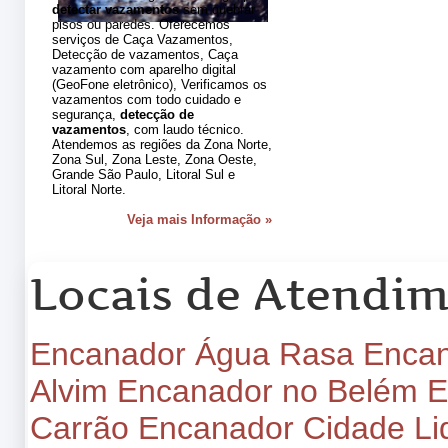
detectar vazamentos
sem quebrar
pisos ou paredes. Oferecemos
serviços de Caça Vazamentos,
Detecção de vazamentos, Caça
vazamento com aparelho digital
(GeoFone eletrônico), Verificamos os
vazamentos com todo cuidado e
segurança,
detecção de
vazamentos
, com laudo técnico.
Atendemos as regiões da Zona Norte,
Zona Sul, Zona Leste, Zona Oeste,
Grande São Paulo, Litoral Sul e
Litoral Norte.
Veja mais Informação »
Locais de Atendi
Encanador Água Rasa
Encan
Alvim
Encanador no Belém
E
Carrão
Encanador Cidade Li