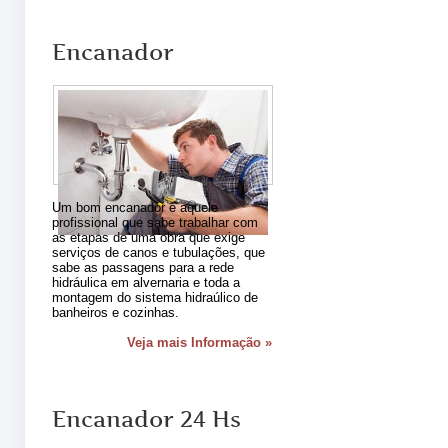
Encanador
Um bom encanador é aquele
profissional que sabe trabalhar com
as etapas de uma obra que exige
serviços de canos e tubulações, que
sabe as passagens para a rede
hidráulica em alvernaria e toda a
montagem do sistema hidraúlico de
banheiros e cozinhas.
Veja mais Informação »
Encanador 24 Hs