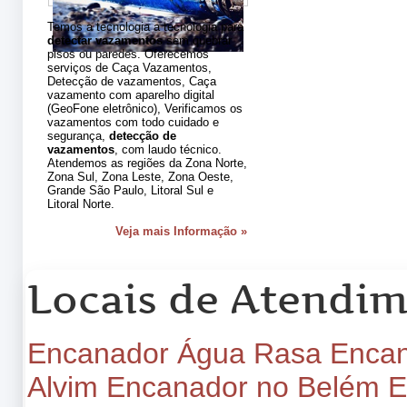
Temos a tecnologia a tecnologia para
detectar vazamentos
sem quebrar
pisos ou paredes. Oferecemos
serviços de Caça Vazamentos,
Detecção de vazamentos, Caça
vazamento com aparelho digital
(GeoFone eletrônico), Verificamos os
vazamentos com todo cuidado e
segurança,
detecção de
vazamentos
, com laudo técnico.
Atendemos as regiões da Zona Norte,
Zona Sul, Zona Leste, Zona Oeste,
Grande São Paulo, Litoral Sul e
Litoral Norte.
Veja mais Informação »
Locais de Atendi
Encanador Água Rasa
Encan
Alvim
Encanador no Belém
E